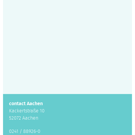
contact Aachen
Kackertstraße 10
52072 Aachen
0241 / 88926-0