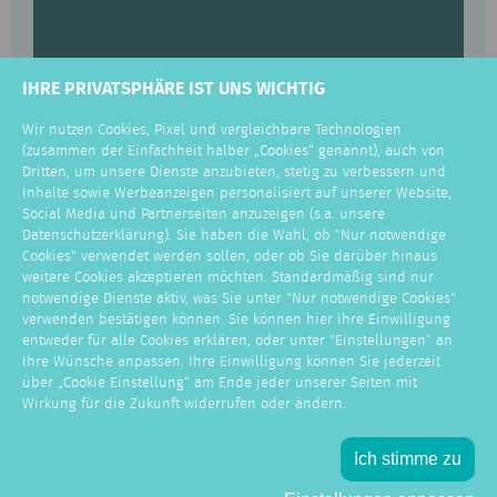
IHRE PRIVATSPHÄRE IST UNS WICHTIG
Wir nutzen Cookies, Pixel und vergleichbare Technologien
(zusammen der Einfachheit halber „Cookies“ genannt), auch von
Dritten, um unsere Dienste anzubieten, stetig zu verbessern und
Inhalte sowie Werbeanzeigen personalisiert auf unserer Website,
Social Media und Partnerseiten anzuzeigen (s.a. unsere
Datenschutzerklärung). Sie haben die Wahl, ob "Nur notwendige
UMSCHULUNG
Cookies" verwendet werden sollen, oder ob Sie darüber hinaus
weitere Cookies akzeptieren möchten. Standardmäßig sind nur
E-COMMERCE-
notwendige Dienste aktiv, was Sie unter "Nur notwendige Cookies"
verwenden bestätigen können. Sie können hier ihre Einwilligung
KAUFLEUTE
entweder für alle Cookies erklären, oder unter "Einstellungen“ an
Ihre Wünsche anpassen. Ihre Einwilligung können Sie jederzeit
über „Cookie Einstellung“ am Ende jeder unserer Seiten mit
Steigern Sie Ihren Wert auf
Wirkung für die Zukunft widerrufen oder ändern.
dem digitalen Arbeitsmarkt.
Am 14.12. startet der nächste
Ich stimme zu
Lehrgang.