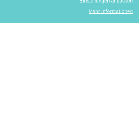
Einstellungen anpassen
Mehr Informationen
Mehr erfahren
VORBEREITUNGS­
KURSE
KAUFMÄNNISCHE
UMSCHULUNG
Bereiten Sie sich auf eine